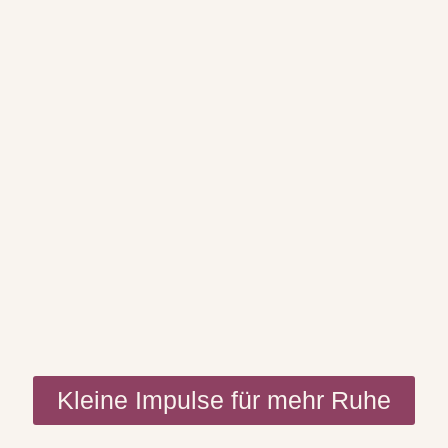
Kleine Impulse für mehr Ruhe