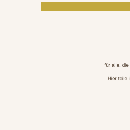
für alle, d
Hier teile