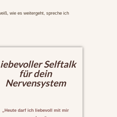
eiß, wie es weitergeht, spreche ich
iebevoller Selftalk
für dein
Nervensystem
„Heute darf ich liebevoll mit mir