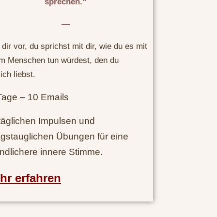
sprechen.“
—
l dir vor, du sprichst mit dir, wie du es mit
m Menschen tun würdest, den du
ich liebst.
Tage – 10 Emails
täglichen Impulsen und
tagstauglichen Übungen für eine
undlichere innere Stimme.
hr erfahren