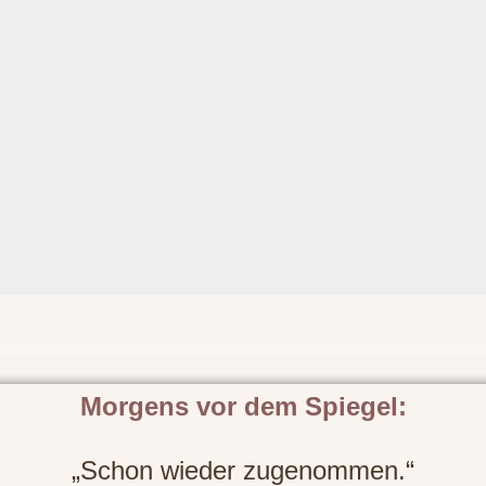
Morgens vor dem Spiegel:
„Schon wieder zugenommen.“