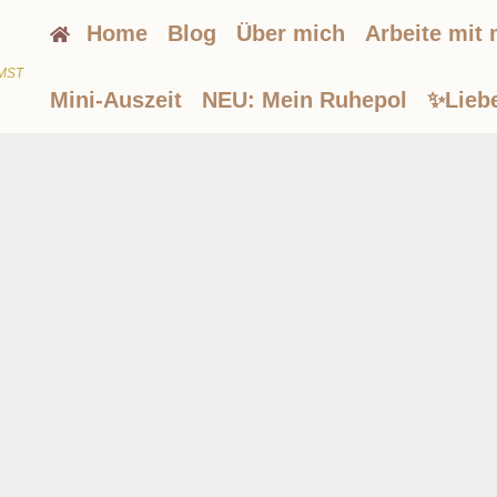
Home
Blog
Über mich
Arbeite mit 
MST
Mini-Auszeit
NEU: Mein Ruhepol
✨Liebe