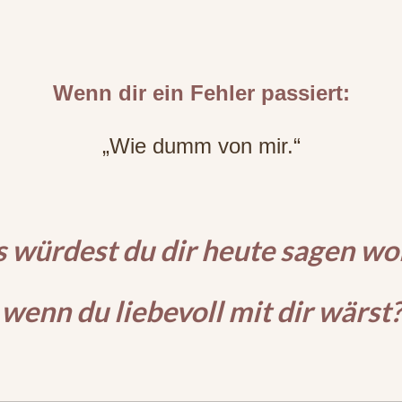
Wenn dir ein Fehler passiert:
„Wie dumm von mir.“
 würdest du dir heute sagen wol
wenn du liebevoll mit dir wärst?