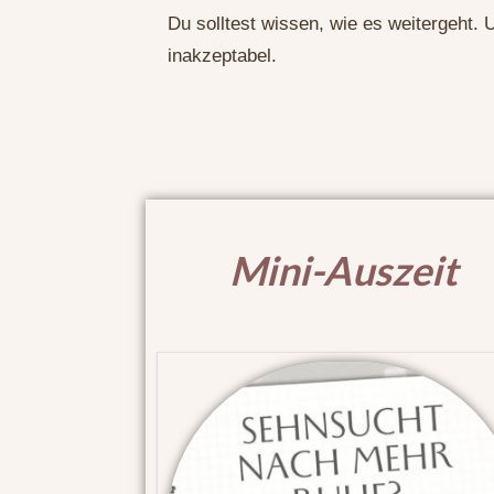
Du solltest wissen, wie es weitergeht. U
inakzeptabel.
Mini-Auszeit