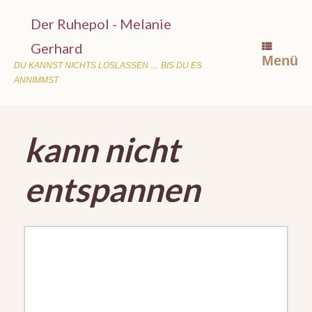
Zum
Der Ruhepol - Melanie
Inhalt
Gerhard
springen
Menü
DU KANNST NICHTS LOSLASSEN … BIS DU ES
ANNIMMST
kann nicht
entspannen